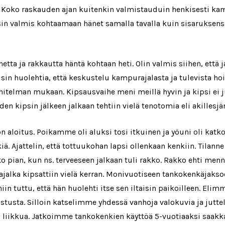
i. Koko raskauden ajan kuitenkin valmistauduin henkisesti ka
isin valmis kohtaamaan hänet samalla tavalla kuin sisaruksensa
a ja rakkautta häntä kohtaan heti. Olin valmis siihen, että jal
usin huolehtia, että keskustelu kampurajalasta ja tulevista ho
nitelman mukaan. Kipsausvaihe meni meillä hyvin ja kipsi ei j
kipsin jälkeen jalkaan tehtiin vielä tenotomia eli akillesjän
ön aloitus. Poikamme oli aluksi tosi itkuinen ja yöuni oli kat
iä. Ajattelin, että tottuukohan lapsi ollenkaan kenkiin. Tilan
pian, kun ns. terveeseen jalkaan tuli rakko. Rakko ehti mennä
ajalka kipsattiin vielä kerran. Monivuotiseen tankokenkäjak
 niin tuttu, että hän huolehti itse sen iltaisin paikoilleen. E
stusta. Silloin katselimme yhdessä vanhoja valokuvia ja jutt
voi liikkua. Jatkoimme tankokenkien käyttöä 5-vuotiaaksi saak