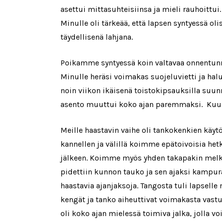
asettui mittasuhteisiinsa ja mieli rauhoittu
Minulle oli tärkeää, että lapsen syntyessä ol
täydellisenä lahjana.
Poikamme syntyessä koin valtavaa onnentunnett
Minulle heräsi voimakas suojeluvietti ja hal
noin viikon ikäisenä toistokipsauksilla suun
asento muuttui koko ajan paremmaksi. Kuuden 
Meille haastavin vaihe oli tankokenkien käyt
kannellen ja välillä koimme epätoivoisia hetk
jälkeen. Koimme myös yhden takapakin melko 
pidettiin kunnon tauko ja sen ajaksi kampur
haastavia ajanjaksoja. Tangosta tuli lapselle
kengät ja tanko aiheuttivat voimakasta vastu
oli koko ajan mielessä toimiva jalka, jolla 