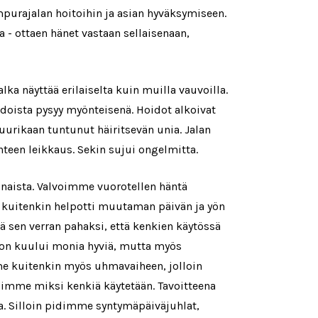
mpurajalan hoitoihin ja asian hyväksymiseen.
 - ottaen hänet vastaan sellaisenaan,
ka näyttää erilaiselta kuin muilla vauvoilla.
idoista pysyy myönteisenä. Hoidot alkoivat
uurikaan tuntunut häiritsevän unia. Jalan
teen leikkaus. Sekin sujui ongelmitta.
konaista. Valvoimme vuorotellen häntä
ne kuitenkin helpotti muutaman päivän ja yön
 sen verran pahaksi, että kenkien käytössä
soon kuului monia hyviä, mutta myös
limme kuitenkin myös uhmavaiheen, jolloin
elimme miksi kenkiä käytetään. Tavoitteena
ka. Silloin pidimme syntymäpäiväjuhlat,