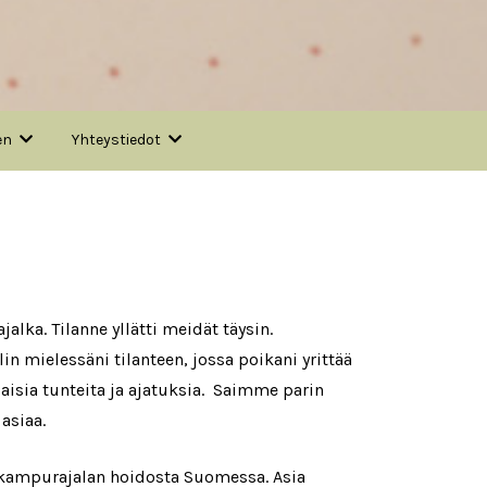
en
Yhteystiedot
lka. Tilanne yllätti meidät täysin.
 mielessäni tilanteen, jossa poikani yrittää
laisia tunteita ja ajatuksia. Saimme parin
asiaa.
 kampurajalan hoidosta Suomessa. Asia