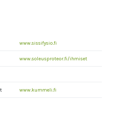
www.sissifysio.fi
www.soleusproteor.fi/ihmiset
t
www.kummeli.fi