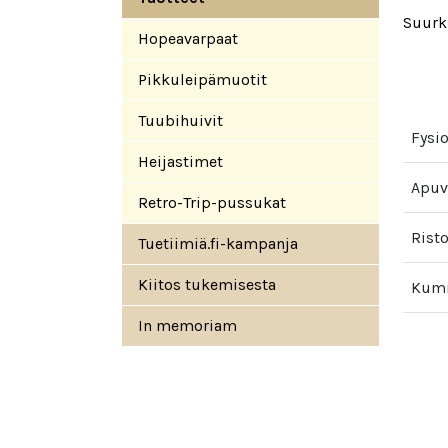
Suurki
Hopeavarpaat
Pikkuleipämuotit
Tuubihuivit
Fysio
Heijastimet
Apuv
Retro-Trip-pussukat
Rist
Tuetiimiä.fi-kampanja
Kiitos tukemisesta
Kumm
In memoriam