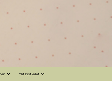
nen
Yhteystiedot