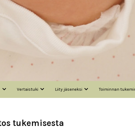
a
Vertaistuki
Liity jäseneksi
Toiminnan tukemi
tos tukemisesta