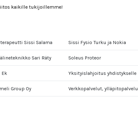
itos kaikille tukijoillemme!
terapeutti Sissi Salama
Sissi Fysio Turku ja Nokia
älineteknikko Sari Räty
Soleus Proteor
o Ek
Yksityislahjoitus yhdistykselle
eli Group Oy
Verkkopalvelut, ylläpitopalvelu