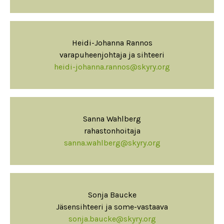
Heidi-Johanna Rannos
varapuheenjohtaja ja sihteeri
heidi-johanna.rannos@skyry.org
Sanna Wahlberg
rahastonhoitaja
sanna.wahlberg@skyry.org
Sonja Baucke
Jäsensihteeri ja some-vastaava
sonja.baucke@skyry.org