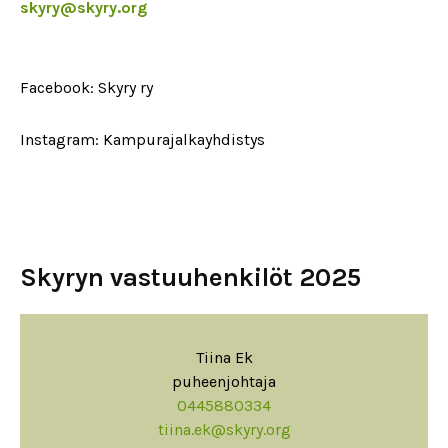
skyry@skyry.org
Facebook: Skyry ry
Instagram: Kampurajalkayhdistys
Skyryn vastuuhenkilöt 2025
Tiina Ek
puheenjohtaja
0445880334
tiina.ek@skyry.org